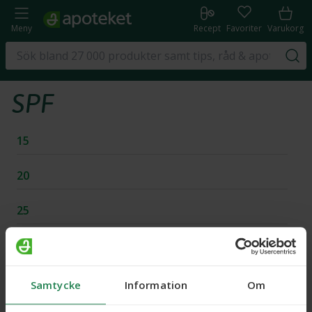
Meny
Recept
Favoriter
Varukorg
SPF
15
20
25
30
50
Samtycke
Information
Om