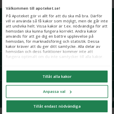
50+
Välkommen till apoteket.se!
Handla på Apoteket
På Apoteket gör vi allt för att du ska må bra. Därför
vill vi använda så få kakor som möjligt, men de går inte
att undvika helt. Vissa kakor är t.ex. nödvändiga för att
Support
hemsidan ska kunna fungera korrekt. Andra kakor
används för att ge dig en bättre upplevelse på
hemsidan, för marknadsföring och statistik. Dessa
Recept och läkemedel
kakor kräver att du ger ditt samtycke. Alla delar av
hemsidan och dess funktioner kommer inte att
fungera optimalt om du inte samtycker till alla kakor.
Om Apoteket
Vi vill flagga för att känsliga personuppgifter kan
komma att behandlas genom kakor, eftersom vi bl. a.
Mer från Apoteket
Tillåt alla kakor
säljer integritetskänsliga produkter som receptfria
läkemedel och produkter relaterade till hälsostatus
Följ oss
och sex. När du samtycker till kakor samtycker du
Anpassa val
också till att känsliga personuppgifter kan behandlas
för samma ändamål.
Tillåt endast nödvändiga
Du kan ändra/dra tillbaka ditt samtycke och läsa mer
om vilka kakor vi använder under ’Anpassa val’. Läs