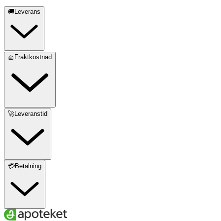
🚚Leverans
🧺Fraktkostnad
🚀Leveranstid
💳Betalning