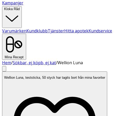
Kampanjer
Kloka Råd
Varumärken
Kundklubb
Tjänster
Hitta apotek
Kundservice
Mina Recept
Hem
/
Sökbar, ej köpb, ej kat
/
Wellion Luna
Wellion Luna, teststicka, 50 styck har tagits bort från mina favoriter