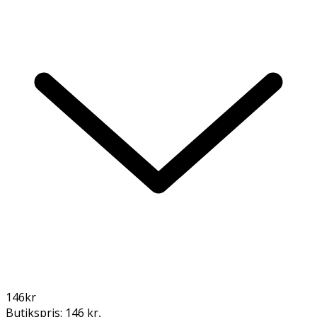
146
kr
Butikspris:
146 kr
,