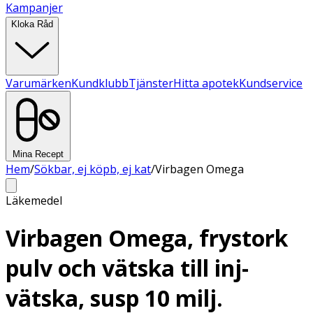
Kampanjer
Kloka Råd
Varumärken
Kundklubb
Tjänster
Hitta apotek
Kundservice
Mina Recept
Hem
/
Sökbar, ej köpb, ej kat
/
Virbagen Omega
Läkemedel
Virbagen Omega, frystork
pulv och vätska till inj-
vätska, susp 10 milj.