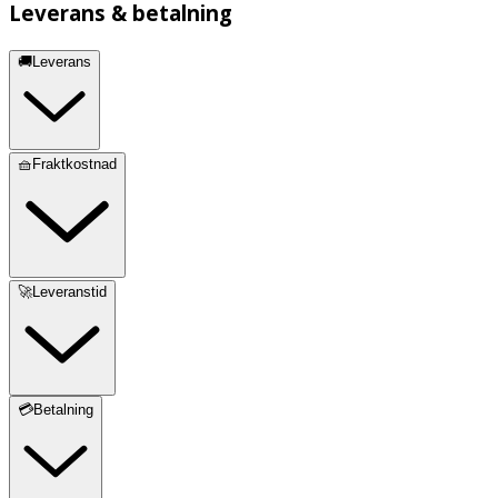
Leverans & betalning
🚚Leverans
🧺Fraktkostnad
🚀Leveranstid
💳Betalning