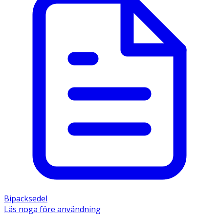
Bipacksedel
Läs noga före användning