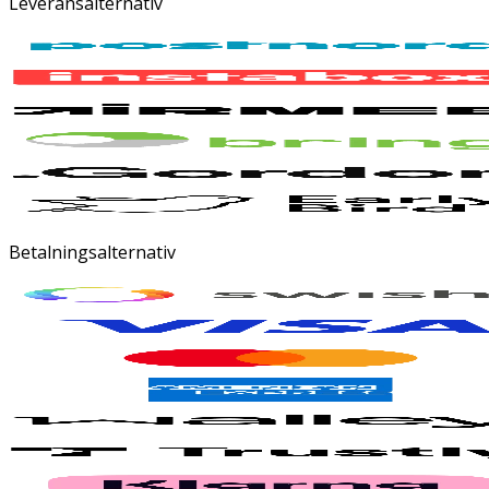
Leveransalternativ
Betalningsalternativ