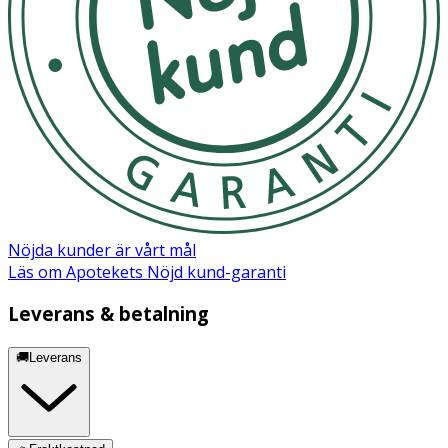
- Avlägsna alla fästanordningar i plast innan leksaken
ges till barnet
Förvaring
Förvara gosedjuret i en torr miljö och undvik direkt
solljus för att bevara färger och material.
Nöjda kunder är vårt mål
Läs om Apotekets Nöjd kund-garanti
Leverans & betalning
🚚Leverans