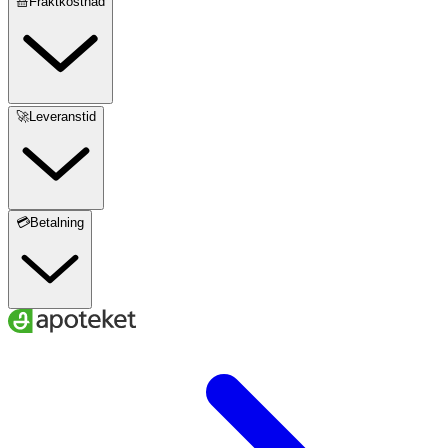
🧺Fraktkostnad
🚀Leveranstid
💳Betalning