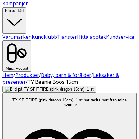
Kampanjer
Kloka Råd
Varumärken
Kundklubb
Tjänster
Hitta apotek
Kundservice
Mina Recept
Hem
/
Produkter
/
Baby, barn & förälder
/
Leksaker &
presenter
/
TY Beanie Boos 15cm
TY SPITFIRE (pink dragon 15cm), 1 st har tagits bort från mina
favoriter