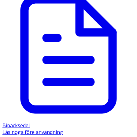
Bipacksedel
Läs noga före användning