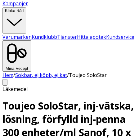
Kampanjer
Kloka Råd
Varumärken
Kundklubb
Tjänster
Hitta apotek
Kundservice
Mina Recept
Hem
/
Sökbar, ej köpb, ej kat
/
Toujeo SoloStar
Läkemedel
Toujeo SoloStar, inj-vätska,
lösning, förfylld inj-penna
300 enheter/ml Sanof, 10 x