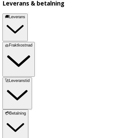
Leverans & betalning
🚚Leverans
🧺Fraktkostnad
🚀Leveranstid
💳Betalning