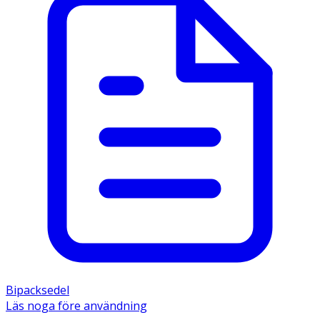
gånger per dag.
- Vid förkylningssymptom: Tiger Balsam Vit ingnides på
bröst, hals eller rygg efter behov 3-4 gånger dagligen.
- Spänningshuvudvärk: Tiger Balsam Vit ingnides på
tinningarna eller pannan med cirklande rörelser.
Upprepa vid behov efter 30 minuter och 1
timme. Används högst 4 gånger per dag. Gnid inte in nära
ögonen. Tvätta genast händerna efteråt.
- Om du är gravid, tror att du kan vara gravid eller
planerar att skaffa barn, rådfråga läkare eller
apotekspersonal innan du använder detta läkemedel.
Innehåll
De aktiva substanserna i 1 gram salva är delvis
avmentoliserad myntaolja 160 mg , kajeputolja 130 mg,
racemisk kamfer 110 mg, levomentol 80 mg, och
Bipacksedel
kryddnejlikolja 15 mg. Övriga innehållsämnen är gult
Läs noga före användning
vaselin och fast paraffin.