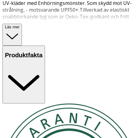
UV-kläder med Enhörningsmönster. Som skydd mot UV-
strålning, - motsvarande UPF50+.Tillverkad av elastiskt
snabbtorkande tyg som är Oeko-Tex-godkänt och fritt
från skadliga ämnen. Swimpys UV-kläder är certifierade
Läs mer
enligt UV Standard 801, vilket garanterar bibehållet UV-
skydd även efter användning och tvätt.Material: 85 %
polyester, 15 % elastan. Oeko-Tex Standard 100-
certifierade tvättinstruktioner;
Produktfakta
Maskintvätt vid 40°C grader.
OK för gravida och ammande:
Ja