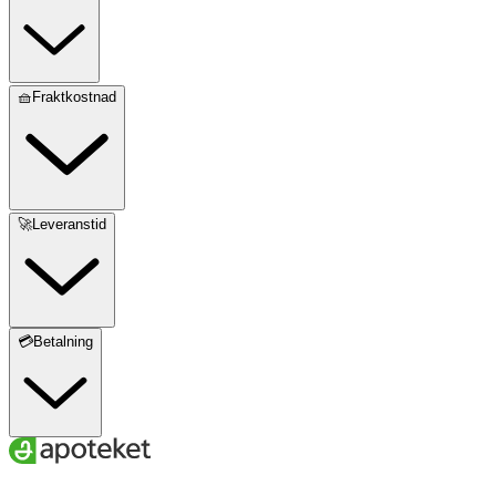
🧺Fraktkostnad
🚀Leveranstid
💳Betalning