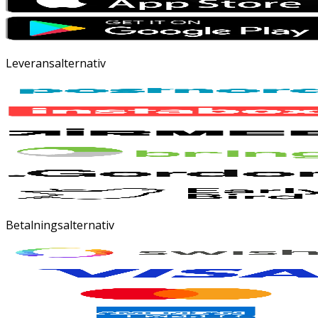
Leveransalternativ
Betalningsalternativ