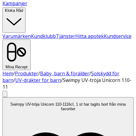
Kampanjer
Kloka Råd
Varumärken
Kundklubb
Tjänster
Hitta apotek
Kundservice
Mina Recept
Hem
/
Produkter
/
Baby, barn & förälder
/
Solskydd för
barn
/
UV-dräkter för barn
/
Swimpy UV-tröja Unicorn 110-
11
Swimpy UV-tröja Unicorn 110-1116cl, 1 st har tagits bort från mina
favoriter