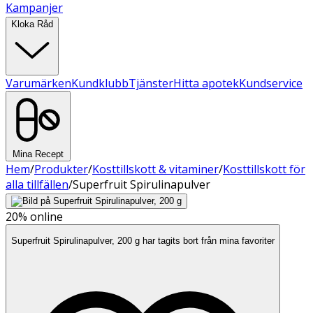
Kampanjer
Kloka Råd
Varumärken
Kundklubb
Tjänster
Hitta apotek
Kundservice
Mina Recept
Hem
/
Produkter
/
Kosttillskott & vitaminer
/
Kosttillskott för
alla tillfällen
/
Superfruit Spirulinapulver
20%
online
Superfruit Spirulinapulver, 200 g har tagits bort från mina favoriter