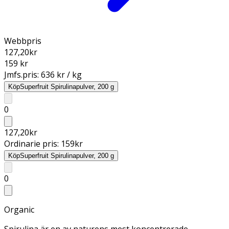
Webbpris
127,20
kr
159 kr
Jmfs.pris:
636 kr / kg
Köp
Superfruit Spirulinapulver, 200 g
0
127,20
kr
Ordinarie pris:
159
kr
Köp
Superfruit Spirulinapulver, 200 g
0
Organic
Spirulina är en av naturens mest koncentrerade