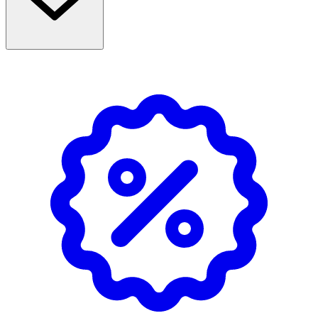
Användning & Dosering
- Börja med små doser på 1/2–1 tesked.
- Öka successivt upp till 1/2–1 matsked.
Näringsdeklaration
Per 100 g
DRI%
Energi
1503 Kj/358kcal
-
Fett
8 g
- Varav mättat fett
1 g
Kolhydrat
8 g
Varav sockerarter
0 g