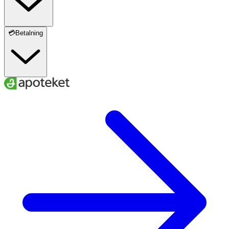
💳Betalning