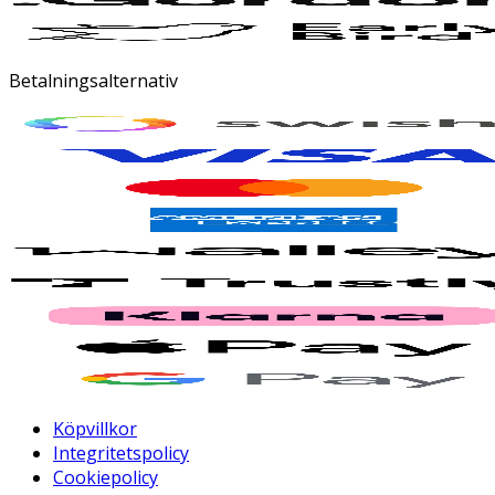
Betalningsalternativ
Köpvillkor
Integritetspolicy
Cookiepolicy