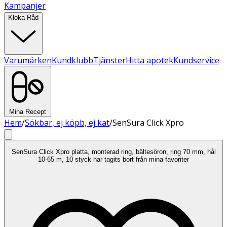
Kampanjer
Kloka Råd
Varumärken
Kundklubb
Tjänster
Hitta apotek
Kundservice
Mina Recept
Hem
/
Sökbar, ej köpb, ej kat
/
SenSura Click Xpro
SenSura Click Xpro platta, monterad ring, bältesöron, ring 70 mm, hål
10-65 m, 10 styck har tagits bort från mina favoriter