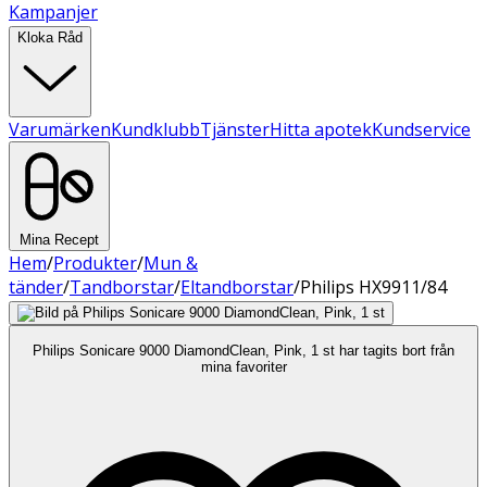
Kampanjer
Kloka Råd
Varumärken
Kundklubb
Tjänster
Hitta apotek
Kundservice
Mina Recept
Hem
/
Produkter
/
Mun &
tänder
/
Tandborstar
/
Eltandborstar
/
Philips HX9911/84
Philips Sonicare 9000 DiamondClean, Pink, 1 st har tagits bort från
mina favoriter