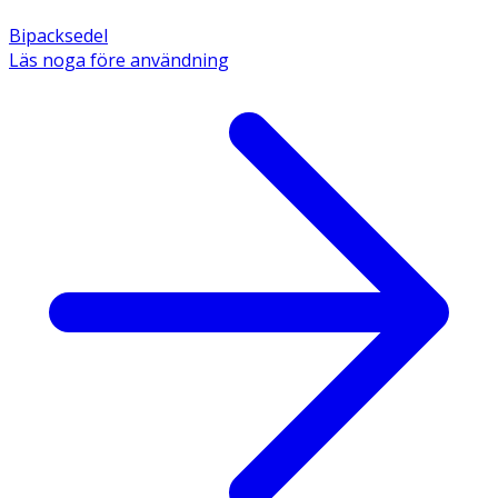
Bipacksedel
Läs noga före användning