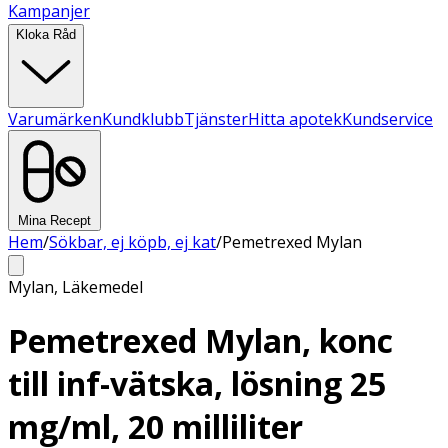
Kampanjer
Kloka Råd
Varumärken
Kundklubb
Tjänster
Hitta apotek
Kundservice
Mina Recept
Hem
/
Sökbar, ej köpb, ej kat
/
Pemetrexed Mylan
Mylan
,
Läkemedel
Pemetrexed Mylan, konc
till inf-vätska, lösning 25
mg/ml, 20 milliliter