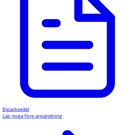
Bipacksedel
Läs noga före användning