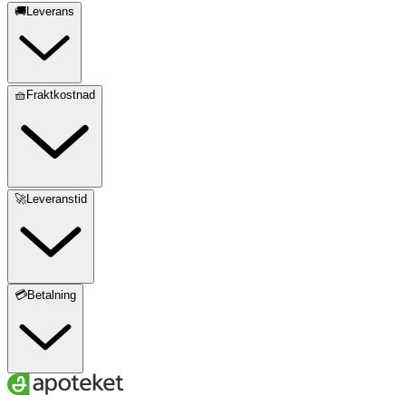
🚚Leverans
🧺Fraktkostnad
🚀Leveranstid
💳Betalning