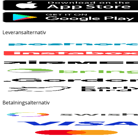
Leveransalternativ
Betalningsalternativ