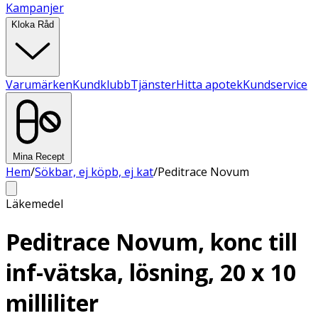
Kampanjer
Kloka Råd
Varumärken
Kundklubb
Tjänster
Hitta apotek
Kundservice
Mina Recept
Hem
/
Sökbar, ej köpb, ej kat
/
Peditrace Novum
Läkemedel
Peditrace Novum, konc till
inf-vätska, lösning, 20 x 10
milliliter