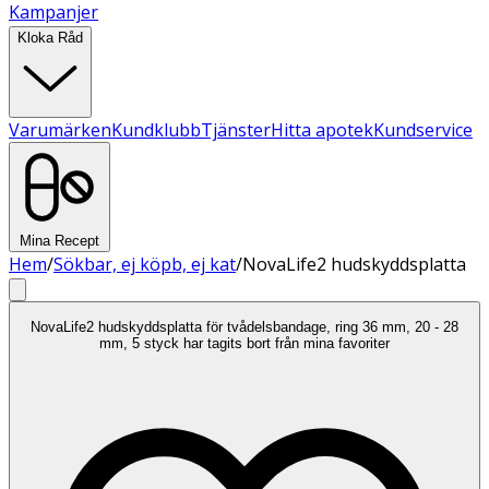
Kampanjer
Kloka Råd
Varumärken
Kundklubb
Tjänster
Hitta apotek
Kundservice
Mina Recept
Hem
/
Sökbar, ej köpb, ej kat
/
NovaLife2 hudskyddsplatta
NovaLife2 hudskyddsplatta för tvådelsbandage, ring 36 mm, 20 - 28
mm, 5 styck har tagits bort från mina favoriter