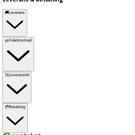
🚚Leverans
🧺Fraktkostnad
🚀Leveranstid
💳Betalning