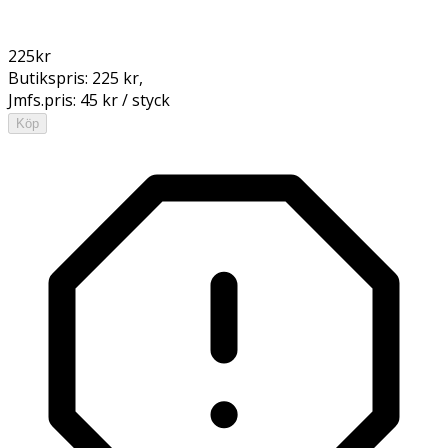
225
kr
Butikspris:
225 kr
,
Jmfs.pris:
45 kr / styck
Köp