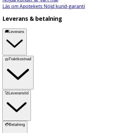
Läs om Apotekets Nöjd kund-garanti
Leverans & betalning
🚚Leverans
🧺Fraktkostnad
🚀Leveranstid
💳Betalning