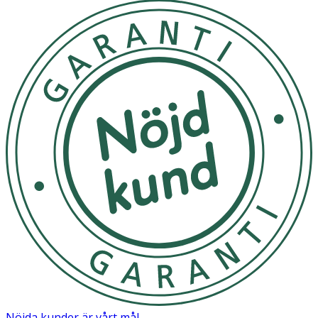
Nöjda kunder är vårt mål