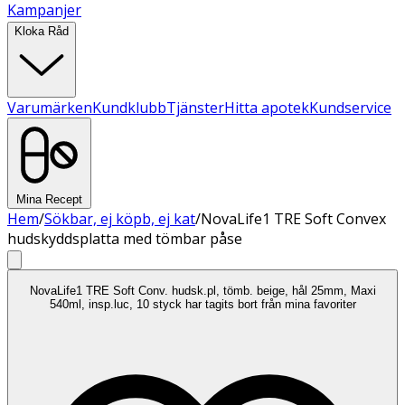
Kampanjer
Kloka Råd
Varumärken
Kundklubb
Tjänster
Hitta apotek
Kundservice
Mina Recept
Hem
/
Sökbar, ej köpb, ej kat
/
NovaLife1 TRE Soft Convex
hudskyddsplatta med tömbar påse
NovaLife1 TRE Soft Conv. hudsk.pl, tömb. beige, hål 25mm, Maxi
540ml, insp.luc, 10 styck har tagits bort från mina favoriter