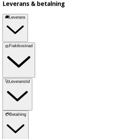
Leverans & betalning
🚚Leverans
🧺Fraktkostnad
🚀Leveranstid
💳Betalning