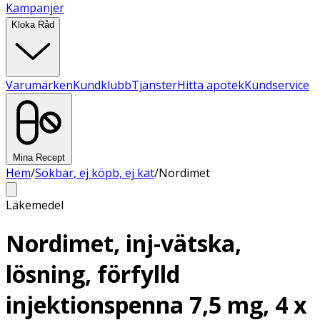
Kampanjer
Kloka Råd
Varumärken
Kundklubb
Tjänster
Hitta apotek
Kundservice
Mina Recept
Hem
/
Sökbar, ej köpb, ej kat
/
Nordimet
Läkemedel
Nordimet, inj-vätska,
lösning, förfylld
injektionspenna 7,5 mg, 4 x