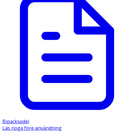
Bipacksedel
Läs noga före användning