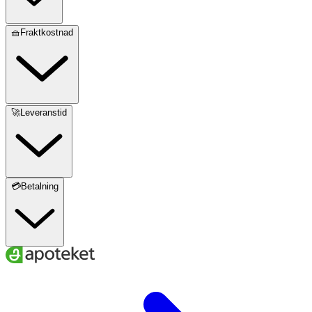
🧺Fraktkostnad
🚀Leveranstid
💳Betalning