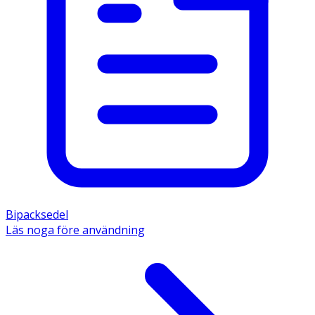
Bipacksedel
Läs noga före användning