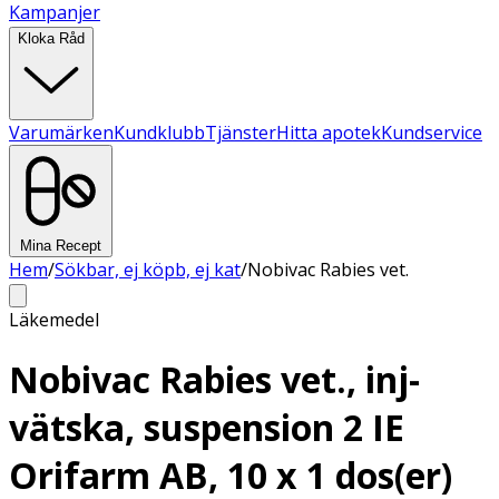
Kampanjer
Kloka Råd
Varumärken
Kundklubb
Tjänster
Hitta apotek
Kundservice
Mina Recept
Hem
/
Sökbar, ej köpb, ej kat
/
Nobivac Rabies vet.
Läkemedel
Nobivac Rabies vet., inj-
vätska, suspension 2 IE
Orifarm AB, 10 x 1 dos(er)