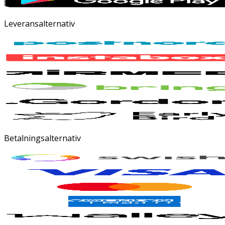
Leveransalternativ
Betalningsalternativ