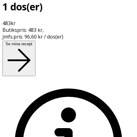
1 dos(er)
483
kr
Butikspris:
483 kr
,
Jmfs.pris:
96,60 kr / dos(er)
Se mina recept