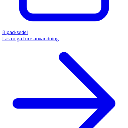
Bipacksedel
Läs noga före användning