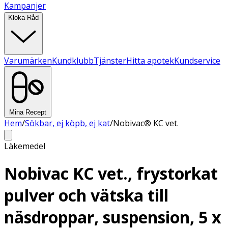
Kampanjer
Kloka Råd
Varumärken
Kundklubb
Tjänster
Hitta apotek
Kundservice
Mina Recept
Hem
/
Sökbar, ej köpb, ej kat
/
Nobivac® KC vet.
Läkemedel
Nobivac KC vet., frystorkat
pulver och vätska till
näsdroppar, suspension, 5 x