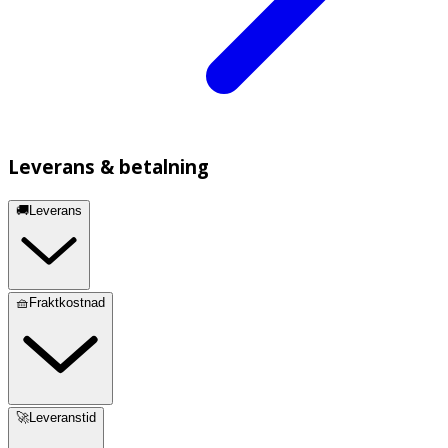
Leverans & betalning
🚚Leverans
🧺Fraktkostnad
🚀Leveranstid