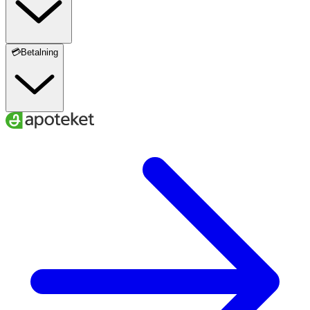
💳Betalning