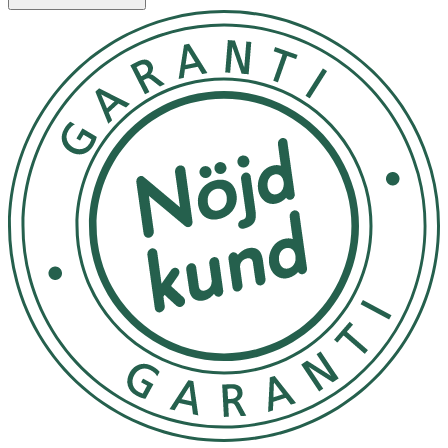
Balancing Sheet Mask innehåller även antioxidantrikt
extrakt från grönt te, återfuktande hyaluronsyra och
lugnande allantoin och erbjuder seriens signaturdoft
som påminner om skog. Materialet i sheetmasken är
biologiskt nedbrytbar lyocell som känns len och
Använd så här: Använd som en del av din hudvårdsrutin
på kvällen. Applicera masken på rent, torrt ansikte. Låt
verka i 10–15 minuter. Massera försiktigt in
överskottsserum i huden.
Förvaring av produkten i rumstemperatur och borta från
direkt solljus.
OK för gravida och ammande:
Ja
Ingredienser:
AQUA, GLYCERIN, BUTYLENE GLYCOL, HUMUS EXTRACT
(RE-CONNECTING NATURE®), CAMELLIA SINENSIS