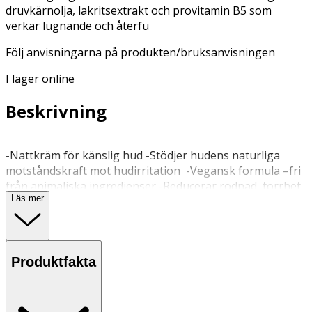
druvkärnolja, lakritsextrakt och provitamin B5 som
verkar lugnande och återfu
Följ anvisningarna på produkten/bruksanvisningen
I lager online
Beskrivning
-Nattkräm för känslig hud -Stödjer hudens naturliga
motståndskraft mot hudirritation -Vegansk formula –fri
från animaliska ingredienser -Reducerar rodnad, torrhet
Läs mer
& stramhet -Fri från parfym -Balanserar hudens egen
fuktnivå Nya NIVEA Soothing Night Cream är en
nattkräm framtagen för känslig hud. Formulan med
druvkärnolja, lakritsextrakt och provitamin B5 återfuktar
Produktfakta
huden i upp till 24 timmar och balanserar därmed hudens
egen fuktnivå. Ansiktskrämen stödjer hudens naturliga
motståndskraft mot hudirritation och återuppbyggnad
samt återfuktar huden intensivt under natten. Krämen