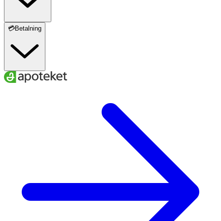
💳Betalning