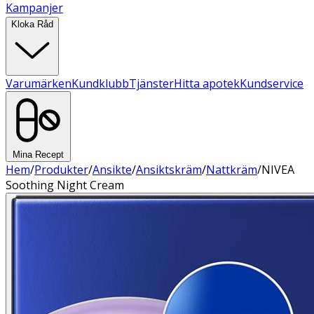
Kampanjer
Kloka Råd
Varumärken
Kundklubb
Tjänster
Hitta apotek
Kundservice
Mina Recept
Hem
/
Produkter
/
Ansikte
/
Ansiktskräm
/
Nattkräm
/
NIVEA
Soothing Night Cream