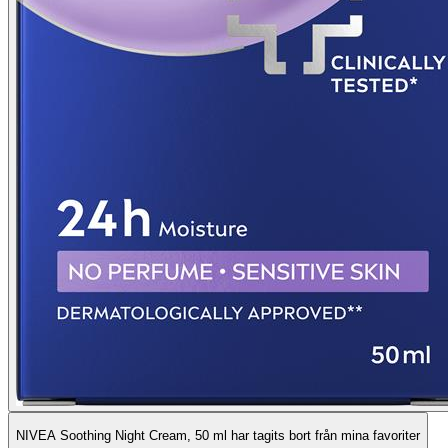
NIVEA Soothing Night Cream, 50 ml har tagits bort från mina favoriter