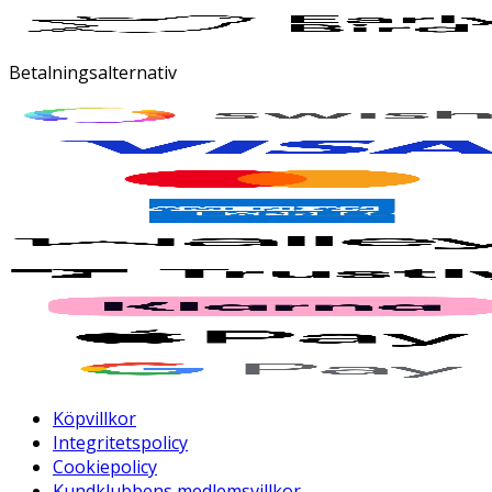
Betalningsalternativ
Köpvillkor
Integritetspolicy
Cookiepolicy
Kundklubbens medlemsvillkor