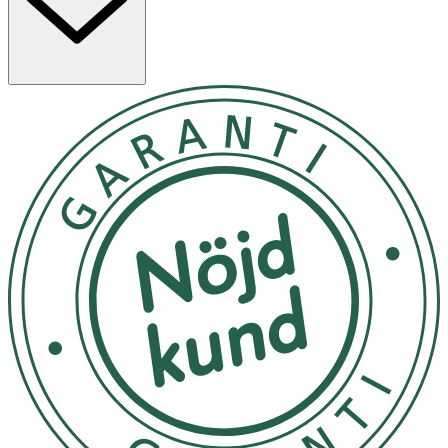
reducerar de 3 huvudsakliga tecknen på känslig hud:
rodnad, stramhet och torrhet. Denna nattkräm är fri från
parfym och är dermatologiskt testad. Den har dessutom
en vegansk formula –fri från animaliska ingredienser. För
bästa resultat, använd hela NIVEAs serie för känslig hud,
exempelvis vår nya dagkräm på tub NIVEA Soothing Day
Cream. Varningstext: Undvik direkt kontakt med ögonen
1. Applicera nattkrämen på rengjort ansikte genom att
varsamt massera i cirkulära rörelser 2. Undvik direkt
kontakt med ögonen 3. För bästa resultat, använd hela
NIVEAs serie för känslig hud
Kan förvaras i rumstemperatur
OK för gravida och ammande:
Ja
Ingredienser:
Aqua, Glycerin, Butyrospermum Parkii Butter, Cetearyl