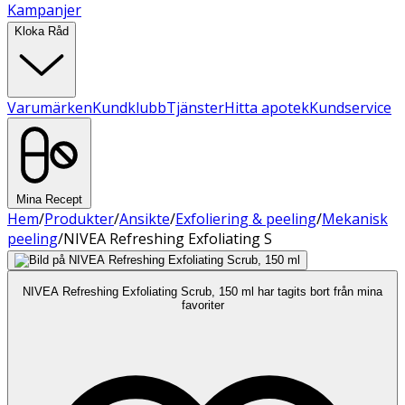
Kampanjer
Kloka Råd
Varumärken
Kundklubb
Tjänster
Hitta apotek
Kundservice
Mina Recept
Hem
/
Produkter
/
Ansikte
/
Exfoliering & peeling
/
Mekanisk
peeling
/
NIVEA Refreshing Exfoliating S
NIVEA Refreshing Exfoliating Scrub, 150 ml har tagits bort från mina
favoriter