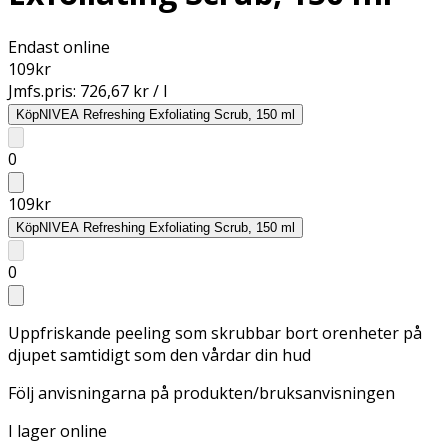
Endast online
109
kr
Jmfs.pris:
726,67 kr / l
Köp
NIVEA Refreshing Exfoliating Scrub, 150 ml
0
109
kr
Köp
NIVEA Refreshing Exfoliating Scrub, 150 ml
0
Uppfriskande peeling som skrubbar bort orenheter på
djupet samtidigt som den vårdar din hud
Följ anvisningarna på produkten/bruksanvisningen
I lager online