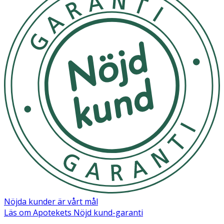
Purify Pores Daily Wash Scrub
Kan förvaras i rumstemperatur
OK för gravida och ammande:
Ja
Ingredienser:
Aqua, Glycerin, Microcrystalline Cellulose, Xanthan Gum,
Aloe Barbadensis Leaf Juice Powder, Sodium
Hyaluronate, Tocopheryl Acetate, Retinyl Palmitate, Citric
Acid, Sodium Laureth Sulfate, Coco-Glucoside,
Hydroxypropyl Methylcellulose, Kaolin, Silica,
Caprylic/Capric Glycerides, Lactose, Sodium Benzoate,
Parfum, CI 77007
Nöjda kunder är vårt mål
Läs om Apotekets Nöjd kund-garanti