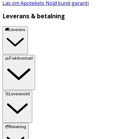
Läs om Apotekets Nöjd kund-garanti
Leverans & betalning
🚚Leverans
🧺Fraktkostnad
🚀Leveranstid
💳Betalning