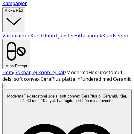
Kampanjer
Kloka Råd
Varumärken
Kundklubb
Tjänster
Hitta apotek
Kundservice
Mina Recept
Hem
/
Sökbar, ej köpb, ej kat
/
ModermaFlex urostomi 1-
dels, soft convex CeraPlus platta infunderad med Ceramid
ModermaFlex urostomi 1dels, soft convex CeraPlus pl Ceramid, Klar,
hål 30 mm, 10 styck har tagits bort från mina favoriter