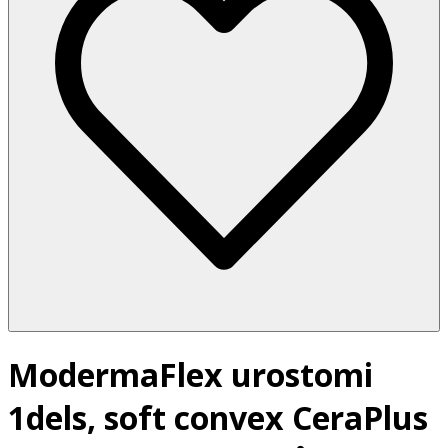
ModermaFlex urostomi
1dels, soft convex CeraPlus