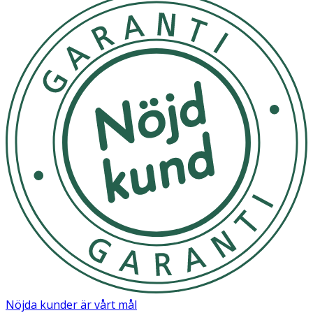
Nöjda kunder är vårt mål