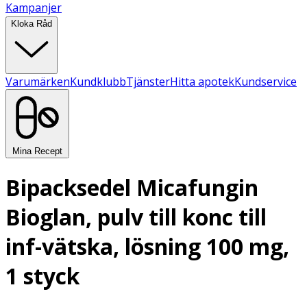
Kampanjer
Kloka Råd
Varumärken
Kundklubb
Tjänster
Hitta apotek
Kundservice
Mina Recept
Bipacksedel Micafungin
Bioglan, pulv till konc till
inf-vätska, lösning 100 mg,
1 styck