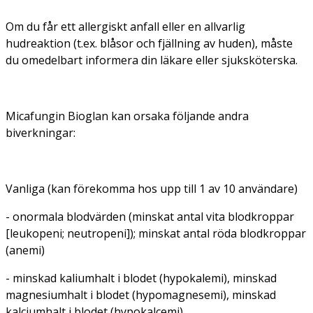
Om du får ett allergiskt anfall eller en allvarlig
hudreaktion (t.ex. blåsor och fjällning av huden), måste
du omedelbart informera din läkare eller sjuksköterska.
Micafungin Bioglan kan orsaka följande andra
biverkningar:
Vanliga (kan förekomma hos upp till 1 av 10 användare)
- onormala blodvärden (minskat antal vita blodkroppar
[leukopeni; neutropeni]); minskat antal röda blodkroppar
(anemi)
- minskad kaliumhalt i blodet (hypokalemi), minskad
magnesiumhalt i blodet (hypomagnesemi), minskad
kalciumhalt i blodet (hypokalcemi)