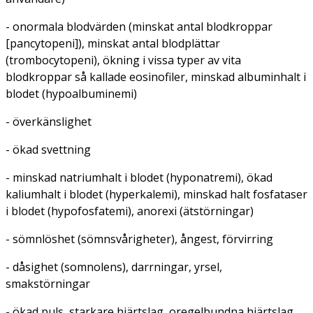
- onormala blodvärden (minskat antal blodkroppar
[pancytopeni]), minskat antal blodplättar
(trombocytopeni), ökning i vissa typer av vita
blodkroppar så kallade eosinofiler, minskad albuminhalt i
blodet (hypoalbuminemi)
- överkänslighet
- ökad svettning
- minskad natriumhalt i blodet (hyponatremi), ökad
kaliumhalt i blodet (hyperkalemi), minskad halt fosfataser
i blodet (hypofosfatemi), anorexi (ätstörningar)
- sömnlöshet (sömnsvårigheter), ångest, förvirring
- dåsighet (somnolens), darrningar, yrsel,
smakstörningar
- ökad puls, starkare hjärtslag, oregelbundna hjärtslag