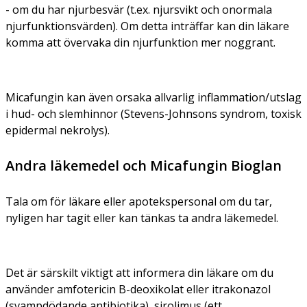
- om du har njurbesvär (t.ex. njursvikt och onormala
njurfunktionsvärden). Om detta inträffar kan din läkare
komma att övervaka din njurfunktion mer noggrant.
Micafungin kan även orsaka allvarlig inflammation/utslag
i hud- och slemhinnor (Stevens-Johnsons syndrom, toxisk
epidermal nekrolys).
Andra läkemedel och Micafungin Bioglan
Tala om för läkare eller apotekspersonal om du tar,
nyligen har tagit eller kan tänkas ta andra läkemedel.
Det är särskilt viktigt att informera din läkare om du
använder amfotericin B-deoxikolat eller itrakonazol
(svampdödande antibiotika), sirolimus (ett