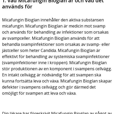
1. Vad Micafungin Bioglan är och vad det
används för
Micafungin Bioglan innehåller den aktiva substansen
micafungin. Micafungin Bioglan är medicin mot svamp
och används för behandling av infektioner som orsakas
av svampceller. Micafungin Bioglan används för att
behandla svampinfektioner som orsakas av svamp- eller
jästceller som heter
Candida
. Micafungin Bioglan är
effektivt för behandling av systemiska svampinfektioner
(svampinfektioner inne i kroppen). Micafungin Bioglan
stör produktionen av en komponent i svampens cellvägg.
En intakt cellvägg är nödvändig för att svampen ska
kunna fortsätta leva och växa. Micafungin Bioglan skapar
defekter i svampens cellvägg och gör därmed det
omöjligt för svampen att leva och växa.
Din läkare har föreskrivit Micafungin Bioglan av något av