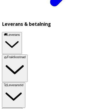
Leverans & betalning
🚚Leverans
🧺Fraktkostnad
🚀Leveranstid