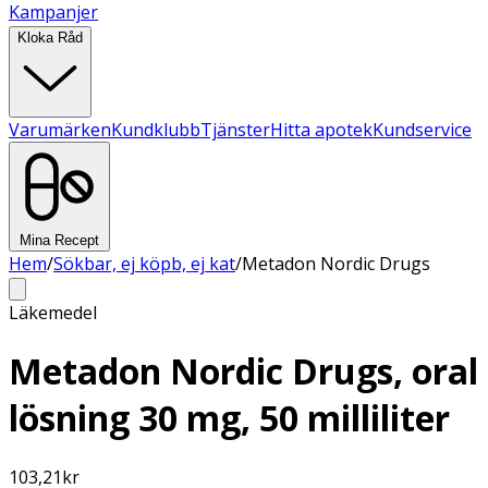
Kampanjer
Kloka Råd
Varumärken
Kundklubb
Tjänster
Hitta apotek
Kundservice
Mina Recept
Hem
/
Sökbar, ej köpb, ej kat
/
Metadon Nordic Drugs
Läkemedel
Metadon Nordic Drugs, oral
lösning 30 mg, 50 milliliter
103,21
kr