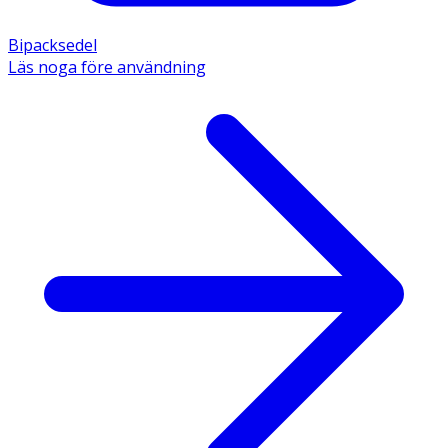
Bipacksedel
Läs noga före användning