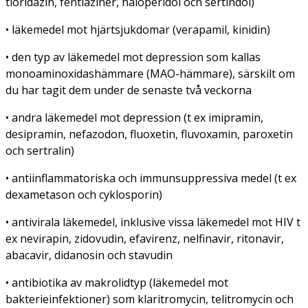
tioridazin, fentiaziner, haloperidol och sertindol)
• läkemedel mot hjärtsjukdomar (verapamil, kinidin)
• den typ av läkemedel mot depression som kallas
monoaminoxidashämmare (MAO-hämmare), särskilt om
du har tagit dem under de senaste två veckorna
• andra läkemedel mot depression (t ex imipramin,
desipramin, nefazodon, fluoxetin, fluvoxamin, paroxetin
och sertralin)
• antiinflammatoriska och immunsuppressiva medel (t ex
dexametason och cyklosporin)
• antivirala läkemedel, inklusive vissa läkemedel mot HIV t
ex nevirapin, zidovudin, efavirenz, nelfinavir, ritonavir,
abacavir, didanosin och stavudin
• antibiotika av makrolidtyp (läkemedel mot
bakterieinfektioner) som klaritromycin, telitromycin och