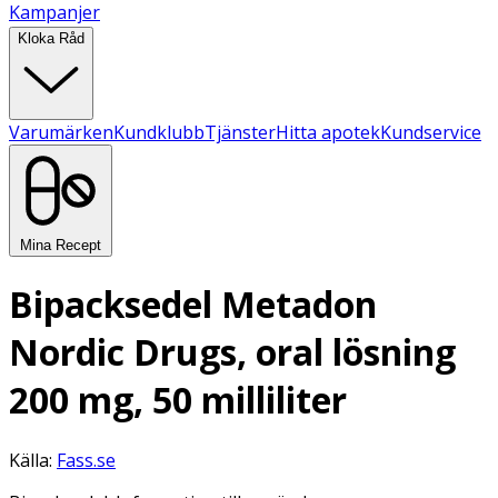
Kampanjer
Kloka Råd
Varumärken
Kundklubb
Tjänster
Hitta apotek
Kundservice
Mina Recept
Bipacksedel Metadon
Nordic Drugs, oral lösning
200 mg, 50 milliliter
Källa:
Fass.se