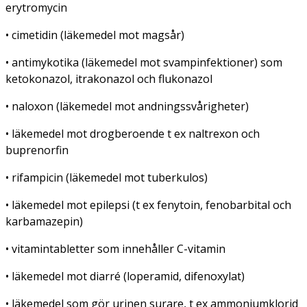
erytromycin
• cimetidin (läkemedel mot magsår)
• antimykotika (läkemedel mot svampinfektioner) som
ketokonazol, itrakonazol och flukonazol
• naloxon (läkemedel mot andningssvårigheter)
• läkemedel mot drogberoende t ex naltrexon och
buprenorfin
• rifampicin (läkemedel mot tuberkulos)
• läkemedel mot epilepsi (t ex fenytoin, fenobarbital och
karbamazepin)
• vitamintabletter som innehåller C-vitamin
• läkemedel mot diarré (loperamid, difenoxylat)
• läkemedel som gör urinen surare, t ex ammoniumklorid