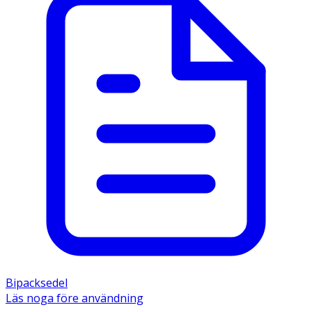
Bipacksedel
Läs noga före användning