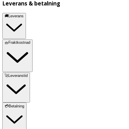
Leverans & betalning
🚚Leverans
🧺Fraktkostnad
🚀Leveranstid
💳Betalning