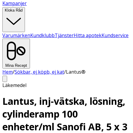
Kampanjer
Kloka Råd
Varumärken
Kundklubb
Tjänster
Hitta apotek
Kundservice
Mina Recept
Hem
/
Sökbar, ej köpb, ej kat
/
Lantus®
Läkemedel
Lantus, inj-vätska, lösning,
cylinderamp 100
enheter/ml Sanofi AB, 5 x 3