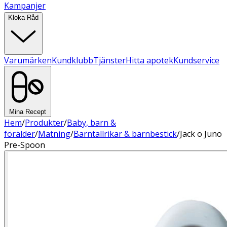
Kampanjer
Kloka Råd
Varumärken
Kundklubb
Tjänster
Hitta apotek
Kundservice
Mina Recept
Hem
/
Produkter
/
Baby, barn &
förälder
/
Matning
/
Barntallrikar & barnbestick
/
Jack o Juno
Pre-Spoon