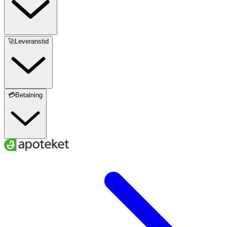
🚀Leveranstid
💳Betalning