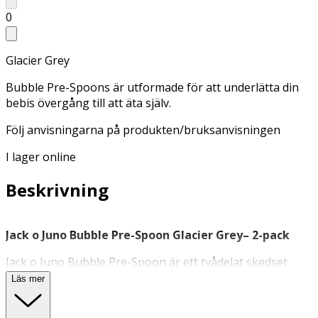
0
Glacier Grey
Bubble Pre-Spoons är utformade för att underlätta din
bebis övergång till att äta själv.
Följ anvisningarna på produkten/bruksanvisningen
I lager online
Beskrivning
Jack o Juno Bubble Pre-Spoon Glacier Grey– 2-pack
Jack o Juno Bubble Pre-Spoon är ett tvådelat skedset
utformat för att underlätta små barns första steg mot att
Läs mer
äta själva. Setet innehåller två skedar i olika steg: Steg 1
har en slät, solid topp som passar för tunnare puréer,