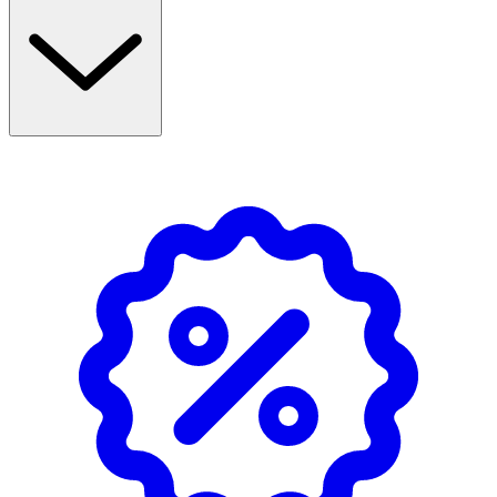
Smaknappen är tillverkad av 100 % livsmedelsgodkänd
silikon (LFGB-standard) och fri från BPA, PVC, ftalater och
bly. Produkten är testad enligt EU:s senaste regelverk
och tål både diskmaskin och mikrovågsugn (upp till
+220°C).
Egenskaper
- Lämplig för barn från ca 4 månader
- Enkel att greppa för små händer
- Skyddslock i polypropen medföljer
- Fri från BPA, PVC och ftalater
- Tillverkad av 100 % livsmedelsgodkänd silikon (LFGB)
- Diskmaskin- och mikrovågsugnssäker (upp till
+220°C)
- Färg: Grå