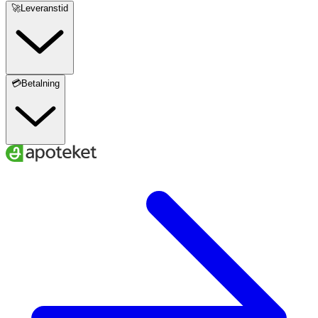
🚀Leveranstid
💳Betalning