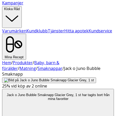
Kampanjer
Kloka Råd
Varumärken
Kundklubb
Tjänster
Hitta apotek
Kundservice
Mina Recept
Hem
/
Produkter
/
Baby, barn &
förälder
/
Matning
/
Smaknappar
/
Jack o Juno Bubble
Smaknapp
25%
vid köp av 2 online
Jack o Juno Bubble Smaknapp Glacier Grey, 1 st har tagits bort från
mina favoriter