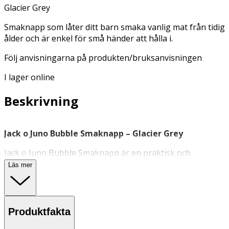
Glacier Grey
Smaknapp som låter ditt barn smaka vanlig mat från tidig
ålder och är enkel för små händer att hålla i.
Följ anvisningarna på produkten/bruksanvisningen
I lager online
Beskrivning
Jack o Juno Bubble Smaknapp – Glacier Grey
Jack o Juno Bubble Smaknapp är en praktisk och
hygienisk smaknapp som gör det enkelt att introducera
Läs mer
smakportioner till små barn från cirka 4 månaders ålder.
Den ergonomiska formen gör den enkel att greppa för
små händer och det medföljande skyddslocket i
polypropen håller silikonspetsen ren vid förvaring eller
Produktfakta
när ni är på språng.