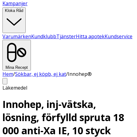
Kampanjer
Kloka Råd
Varumärken
Kundklubb
Tjänster
Hitta apotek
Kundservice
Mina Recept
Hem
/
Sökbar, ej köpb, ej kat
/
Innohep®
Läkemedel
Innohep, inj-vätska,
lösning, förfylld spruta 18
000 anti-Xa IE, 10 styck