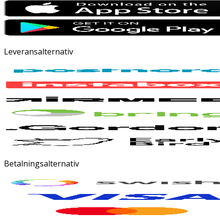
Leveransalternativ
Betalningsalternativ