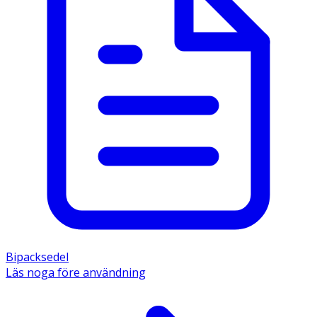
Bipacksedel
Läs noga före användning