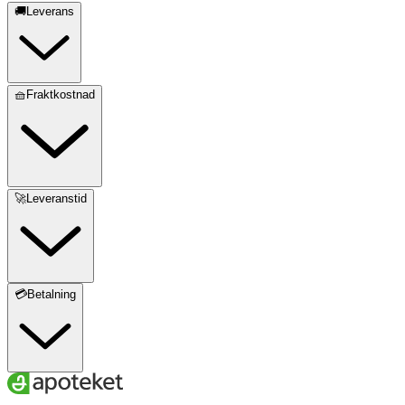
🚚Leverans
🧺Fraktkostnad
🚀Leveranstid
💳Betalning