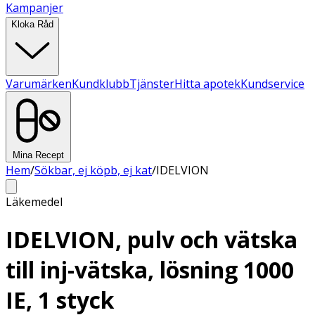
Kampanjer
Kloka Råd
Varumärken
Kundklubb
Tjänster
Hitta apotek
Kundservice
Mina Recept
Hem
/
Sökbar, ej köpb, ej kat
/
IDELVION
Läkemedel
IDELVION, pulv och vätska
till inj-vätska, lösning 1000
IE, 1 styck