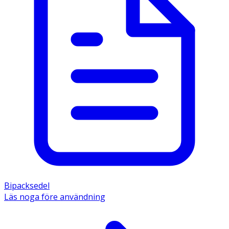
Bipacksedel
Läs noga före användning