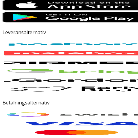
Leveransalternativ
Betalningsalternativ