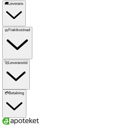
🚚Leverans
🧺Fraktkostnad
🚀Leveranstid
💳Betalning