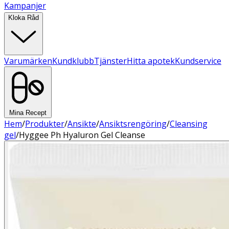
Kampanjer
Kloka Råd
Varumärken
Kundklubb
Tjänster
Hitta apotek
Kundservice
Mina Recept
Hem
/
Produkter
/
Ansikte
/
Ansiktsrengöring
/
Cleansing
gel
/
Hyggee Ph Hyaluron Gel Cleanse