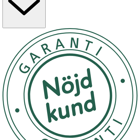
effektivt ta bort överflödigt talg utan att torka ut huden.
Denna rengöring har ett svagt surt pH-värde, vilket gör
den perfekt anpassad för att stödja och balansera
hudens egen pH-nivå. Egenskaper: Lugnande effekt
Djupt återfuktande Förbättrar hudens balans och
struktur Mild och skonsam för känslig hud Minimerar
hudirritation och torkar inte ut huden Hur fungerar det?
6 olika vegetabiliska oljor, inklusive jojobaolja, solrosolja,
kokosolja och marulaolja, även känd som "mirakelol
Börja med att fukta ansiktet med ljummet vatten. För
make-up rengöring börja med att massera in
rengöringen i ansiktet i minst 1 minut innan du tillsätter
vatten för att arbeta upp ett skum. För rengöring av
osminkat ansikte, tillsätt vatten för att massera upp ett
skum och rengör ansiktet noga. Avsluta genom att skölja
ansiktet noga med ljummet vatten.
Förvara torrt och svalt och ej i direkt solljus.
OK för gravida och ammande: