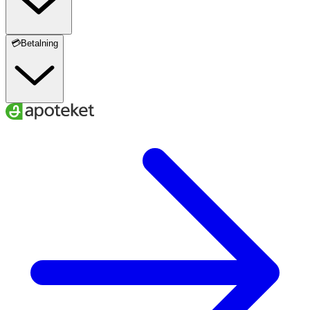
Acetylated Hyaluronate, Hydrolyzed Hyaluronic Acid,
Hyaluronic Acid, Sodium Hyaluronate Crosspolymer,
Hydrolyzed Sodium Hyaluronate, Potassium Hyaluronate
💳Betalning
*Ingredients lists are updated continuously. Always check
the current ingredients list on the packaging before use
to ensure they are suitable for your personal use.
*Ingredienslistorna för denna produkt uppdateras
löpande. Kontrollera alltid den aktuella ingredienslistan
på förpackningen innan du använder produkten för att
säkerställa att ingredienserna passar för ditt personliga
bruk.