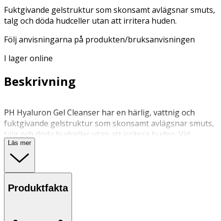
Fuktgivande gelstruktur som skonsamt avlägsnar smuts,
talg och döda hudceller utan att irritera huden.
Följ anvisningarna på produkten/bruksanvisningen
I lager online
Beskrivning
PH Hyaluron Gel Cleanser har en härlig, vattnig och
fuktgivande gelstruktur som skonsamt avlägsnar smuts,
talg och döda hudceller utan att irritera huden. Vid
Läs mer
applicering omvandlas den till ett milt och luftigt skum,
vilket ger en behaglig rengöringsupplevelse. Med hela 8
olika hyaluronsyror erbjuder den djupt återfuktande
egenskaper och hjälper huden att bibehålla en
Produktfakta
balanserad fuktbalans. Formulan innehåller också
ingredienser som aminosyror från äpple och
kokospalmträd, som hjälper till att lugna huden och