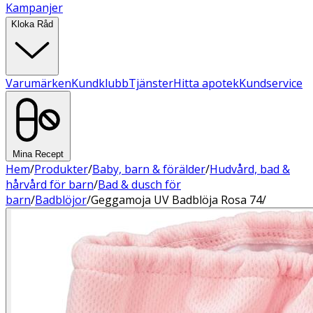
Kampanjer
Kloka Råd
Varumärken
Kundklubb
Tjänster
Hitta apotek
Kundservice
Mina Recept
Hem
/
Produkter
/
Baby, barn & förälder
/
Hudvård, bad &
hårvård för barn
/
Bad & dusch för
barn
/
Badblöjor
/
Geggamoja UV Badblöja Rosa 74/