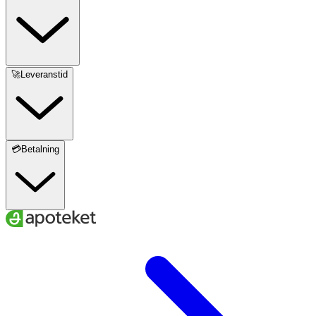
Material
Yttertyg: 84 % polyester, 16 % elastan
Foder: 100 % polyester
🚀Leveranstid
Tvättråd
Maskintvätt 40 °C. Använd inte sköljmedel. Ska inte
torktumlas.
💳Betalning