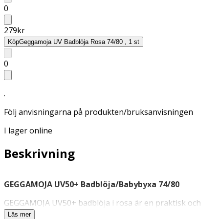
0
279
kr
Köp
Geggamoja UV Badblöja Rosa 74/80 , 1 st
0
.
Följ anvisningarna på produkten/bruksanvisningen
I lager online
Beskrivning
GEGGAMOJA UV50+ Badblöja/Babybyxa 74/80
GEGGAMOJA UV50+ badblöja i rosa är en praktisk och
bekväm babybyxa för vattenlek och babysim. Med
Läs mer