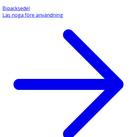
Bipacksedel
Läs noga före användning