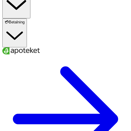
💳Betalning