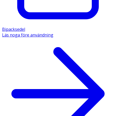
Bipacksedel
Läs noga före användning