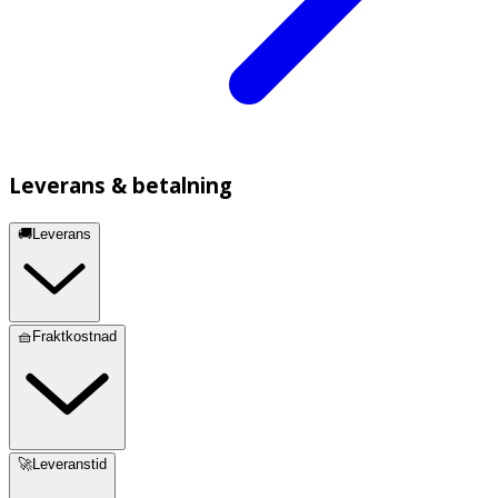
Leverans & betalning
🚚Leverans
🧺Fraktkostnad
🚀Leveranstid