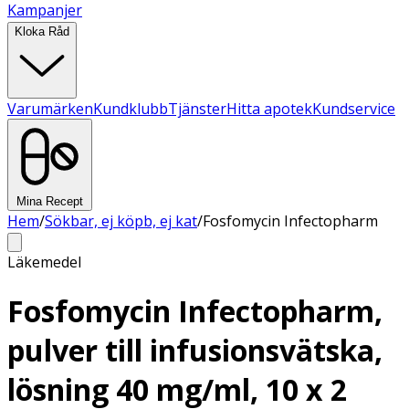
Kampanjer
Kloka Råd
Varumärken
Kundklubb
Tjänster
Hitta apotek
Kundservice
Mina Recept
Hem
/
Sökbar, ej köpb, ej kat
/
Fosfomycin Infectopharm
Läkemedel
Fosfomycin Infectopharm,
pulver till infusionsvätska,
lösning 40 mg/ml, 10 x 2