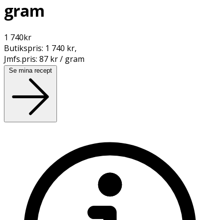
gram
1 740
kr
Butikspris:
1 740 kr
,
Jmfs.pris:
87 kr / gram
Se mina recept