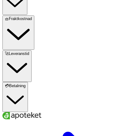
🧺Fraktkostnad
🚀Leveranstid
💳Betalning