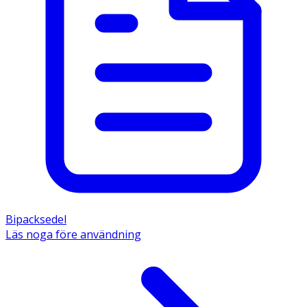
Bipacksedel
Läs noga före användning