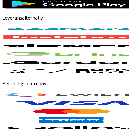
Leveransalternativ
Betalningsalternativ