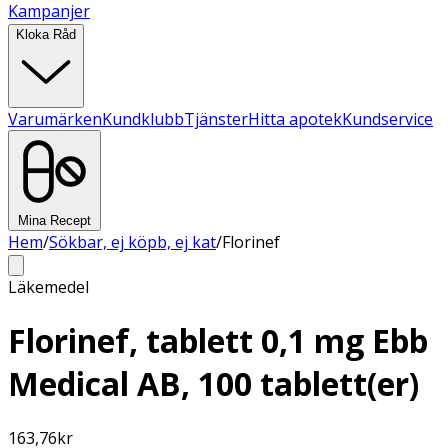
Kampanjer
Kloka Råd
Varumärken
Kundklubb
Tjänster
Hitta apotek
Kundservice
Mina Recept
Hem
/
Sökbar, ej köpb, ej kat
/
Florinef
Läkemedel
Florinef, tablett 0,1 mg Ebb
Medical AB, 100 tablett(er)
163,76
kr