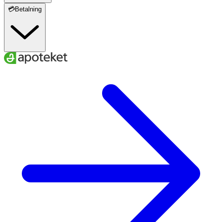
💳Betalning