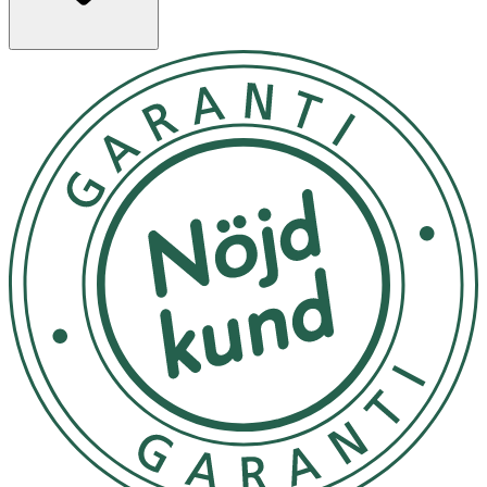
OK för gravida och ammande: Nej