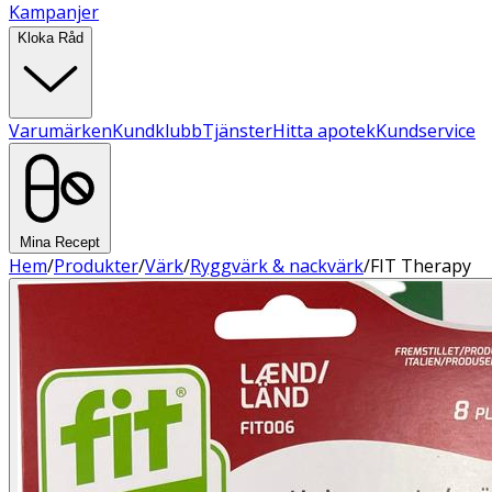
Kampanjer
Kloka Råd
Varumärken
Kundklubb
Tjänster
Hitta apotek
Kundservice
Mina Recept
Hem
/
Produkter
/
Värk
/
Ryggvärk & nackvärk
/
FIT Therapy