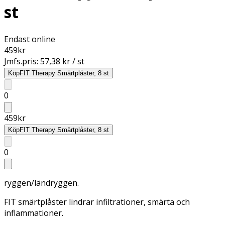
st
Endast online
459
kr
Jmfs.pris:
57,38 kr / st
Köp
FIT Therapy Smärtplåster, 8 st
0
459
kr
Köp
FIT Therapy Smärtplåster, 8 st
0
ryggen/ländryggen.
FIT smärtplåster lindrar infiltrationer, smärta och
inflammationer.