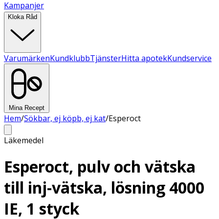
Kampanjer
Kloka Råd
Varumärken
Kundklubb
Tjänster
Hitta apotek
Kundservice
Mina Recept
Hem
/
Sökbar, ej köpb, ej kat
/
Esperoct
Läkemedel
Esperoct, pulv och vätska
till inj-vätska, lösning 4000
IE, 1 styck