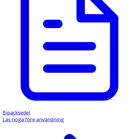
Bipacksedel
Läs noga före användning