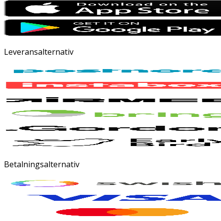
Leveransalternativ
Betalningsalternativ