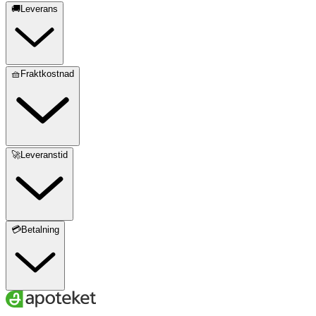
🚚Leverans
🧺Fraktkostnad
🚀Leveranstid
💳Betalning