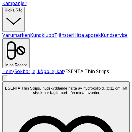
Kampanjer
Kloka Råd
Varumärken
Kundklubb
Tjänster
Hitta apotek
Kundservice
Mina Recept
Hem
/
Sökbar, ej köpb, ej kat
/
ESENTA Thin Strips
ESENTA Thin Strips, hudskyddande häfta av hydrokolloid, 3x11 cm, 60
styck har tagits bort från mina favoriter