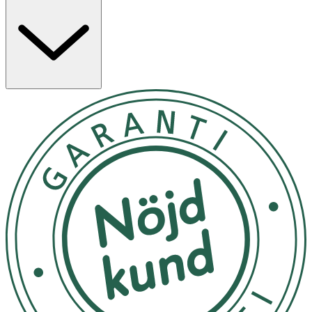
enkelt användas under barnets hela uppväxt.Med
luftventilen isatt eliminerar man luftbubblor och vakuum
i flaskan vilket begränsar uppkomst av magknip och
mellanöronsinflammation. När barnet växer och inte har
några problem vid matningen så tar man enkelt bort
ventilen och flaskan fungerar då som en vanlig
nappflaska.
Utsätt ej för direkt solljus, starka dofter och kemikalier.
Förvara i rumstemperatur. Förvara rent, svalt och torrt.
OK för gravida och ammande:
Ja