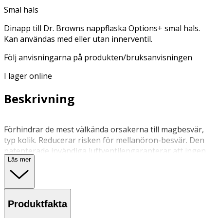
Smal hals
Dinapp till Dr. Browns nappflaska Options+ smal hals.
Kan användas med eller utan innerventil.
Följ anvisningarna på produkten/bruksanvisningen
I lager online
Beskrivning
Förhindrar de mest välkända orsakerna till magbesvär,
typ kolik. Reducerar risken för mellanöron-besvär. Den
patenterade invändiga luftventilengaranterar att ingen
Läs mer
luft eller vakuum utvecklas i vätskan.
Förhindrar vakuum och luftbubblor i nappflaskan.
Genom att barnet sväljer mindre med luft minimeras
Produktfakta
riskerna för magknip eller kolikartade besvär.
Nappflaskan kan användas med eller utan luftventil. Kan