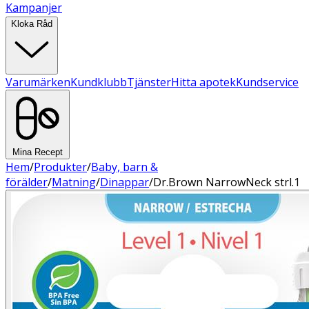
Kampanjer
Kloka Råd
Varumärken
Kundklubb
Tjänster
Hitta apotek
Kundservice
Mina Recept
Hem
/
Produkter
/
Baby, barn &
förälder
/
Matning
/
Dinappar
/
Dr.Brown NarrowNeck strl.1