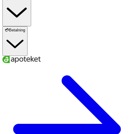
💳Betalning