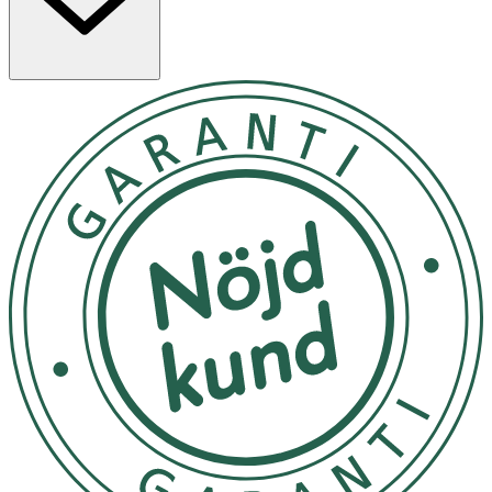
näringsrika oljor från avokado, macadamianöt och
havtorn som skyddar huden runt ögonen och får den att
kännas lugn och slät.
Dr. Hauschka Daily Hydrating ögonkräm sjunker snabbt
in i huden och går utmärkt att använda under makeup.
Den är testad av ögonläkare och kan användas av dig
som använder kontaktlinser.
Användning
- Börja morgonen med att rengöra och tona huden.
- Fördela en liten mängd kräm på toppen av ringfingret
och dutta försiktigt i ögonområdet inifrån och ut.
Innehåll
Water (Aqua), Persea Gratissima (Avocado) Oil, Rosa
Damascena Flower Water, Glycerin, Alcohol, Ananas
Sativus (Pineapple) Fruit Extract, Althaea Officinalis Leaf
Extract, Beeswax (Cera Alba), Calendula Officinalis Flower