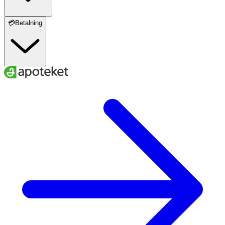
💳Betalning