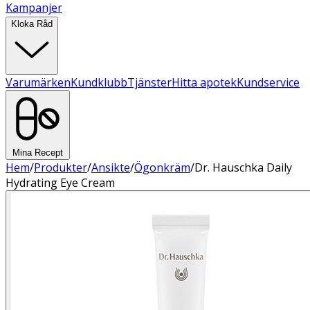
Kampanjer
Kloka Råd
Varumärken
Kundklubb
Tjänster
Hitta apotek
Kundservice
Mina Recept
Hem
/
Produkter
/
Ansikte
/
Ögonkräm
/
Dr. Hauschka Daily
Hydrating Eye Cream