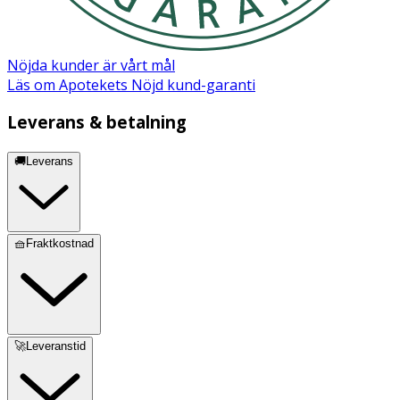
Extract, Arachis Hypogaea (Peanut) Oil, Hectorite, Prunus
Amygdalus Dulcis (Sweet Almond) Oil, Rosa Damascena
Flower Extract, Prunus Armeniaca (Apricot) Kernel Oil,
Nöjda kunder är vårt mål
Lysolecithin, Simmondsia Chinensis (Jojoba) Seed Oil,
Läs om Apotekets Nöjd kund-garanti
Macadamia Ternifolia Seed Oil, Mangifera Indica (Mango)
Seed Butter, Butyrospermum Parkii (Shea) Butter,
Leverans & betalning
Hippophae Rhamnoides Fruit Oil, Chondrus Crispus
Extract, Glyceryl Stearate, Stearic Acid, Xanthan Gum,
🚚Leverans
Sodium Stearoyl Lactylate, Fragrance (Parfum)*,
Geraniol*. *from natural essential oils
🧺Fraktkostnad
🚀Leveranstid