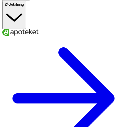
💳Betalning