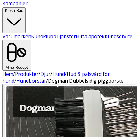
Kampanjer
Kloka Råd
Varumärken
Kundklubb
Tjänster
Hitta apotek
Kundservice
Mina Recept
Hem
/
Produkter
/
Djur
/
Hund
/
Hud & pälsvård för
hund
/
Hundborstar
/
Dogman Dubbelsidig piggborste