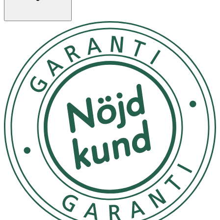
Egenskaper
· Dubbelsidig borste med piggar och syntetborst
· Piggborste för långhårig päls – motverkar tovor
· Syntetborste för korthårig päls, ansikte och ben
· Passar för daglig användning
Användning
· Borsta försiktigt och testa dig fram för att hitta vad
som passar djuret bäst
.
· Använd regelbundet för att hålla pälsen i gott skick.
Förvaring
Förvaras utom räckhåll för djur när den inte används.