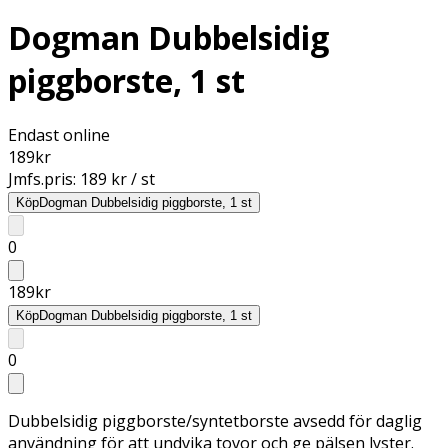
Dogman Dubbelsidig
piggborste, 1 st
Endast online
189
kr
Jmfs.pris:
189 kr / st
Köp
Dogman Dubbelsidig piggborste, 1 st
0
189
kr
Köp
Dogman Dubbelsidig piggborste, 1 st
0
Dubbelsidig piggborste/syntetborste avsedd för daglig
användning för att undvika tovor och ge pälsen lyster.