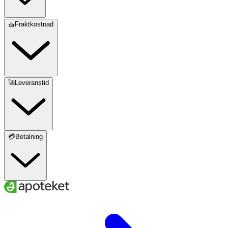
🧺Fraktkostnad
🚀Leveranstid
💳Betalning