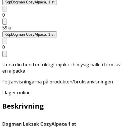
Köp
Dogman CozyAlpaca, 1 st
0
59
kr
Köp
Dogman CozyAlpaca, 1 st
0
Unna din hund en riktigt mjuk och mysig nalle i form av
en alpacka
Följ anvisningarna på produkten/bruksanvisningen
I lager online
Beskrivning
Dogman Leksak CozyAlpaca 1 st