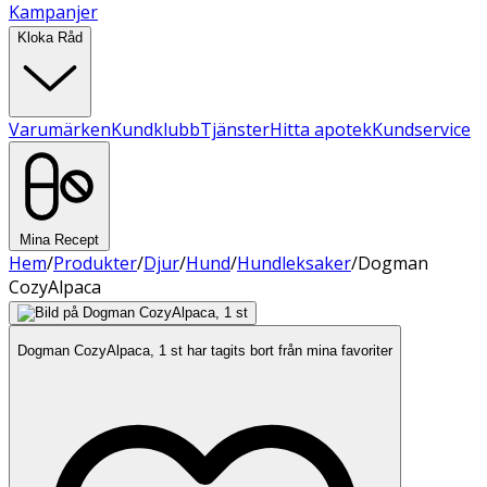
Kampanjer
Kloka Råd
Varumärken
Kundklubb
Tjänster
Hitta apotek
Kundservice
Mina Recept
Hem
/
Produkter
/
Djur
/
Hund
/
Hundleksaker
/
Dogman
CozyAlpaca
Dogman CozyAlpaca, 1 st har tagits bort från mina favoriter