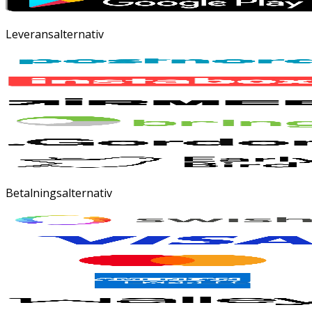
Leveransalternativ
Betalningsalternativ