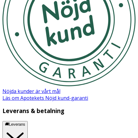
Förvaring
Förvaras torrt och utom räckhåll för djur när den inte
används.
Nöjda kunder är vårt mål
Läs om Apotekets Nöjd kund-garanti
Leverans & betalning
🚚Leverans