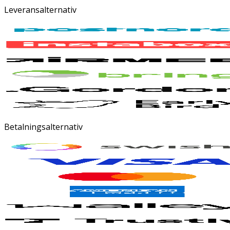
Leveransalternativ
Betalningsalternativ