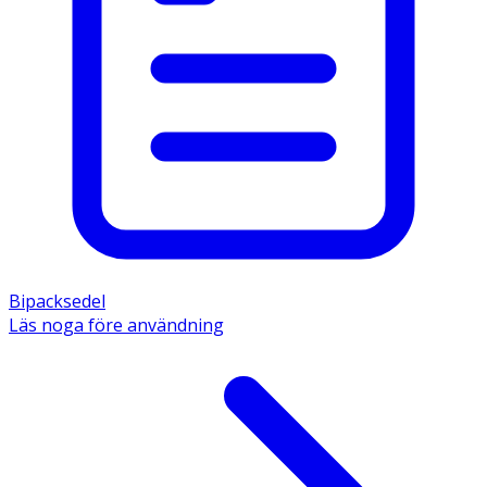
Bipacksedel
Läs noga före användning