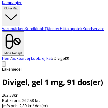
Kampanjer
Kloka Råd
Varumärken
Kundklubb
Tjänster
Hitta apotek
Kundservice
Mina Recept
Hem
/
Sökbar, ej köpb, ej kat
/
Divigel®
Läkemedel
Divigel, gel 1 mg, 91 dos(er)
262,58
kr
Butikspris:
262,58 kr
,
Jmfs.pris:
2,89 kr / dos(er)