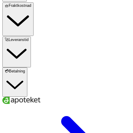
🧺Fraktkostnad
🚀Leveranstid
💳Betalning