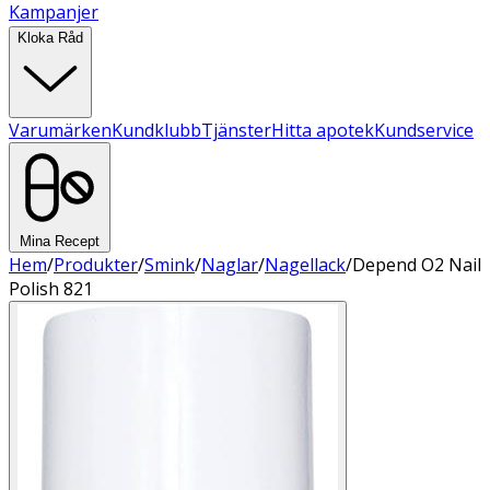
Kampanjer
Kloka Råd
Varumärken
Kundklubb
Tjänster
Hitta apotek
Kundservice
Mina Recept
Hem
/
Produkter
/
Smink
/
Naglar
/
Nagellack
/
Depend O2 Nail
Polish 821