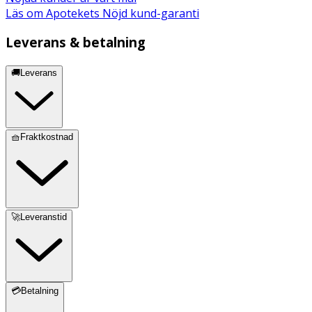
Läs om Apotekets Nöjd kund-garanti
Leverans & betalning
🚚Leverans
🧺Fraktkostnad
🚀Leveranstid
💳Betalning