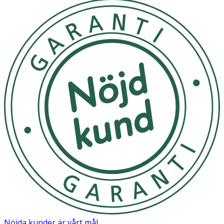
Utsätt ej för direkt solljus
OK för gravida och ammande:
Ja
Ingredienser:
Butyl Acetate Ethyl Acetate Nitrocellulose Adipic
Acid/Neopentyl Glycol/Trimellitic Anhydride Copolymer
Acetyl Tributyl Citrate Isopropyl Alcohol Stearalkonium
Bentonite Acrylates Copolymer Sucrose Acetate
Isobutyrate CI 77891 CI 73360 N-Butyl Alcohol Silica
Diacetone Alcohol CI 77491 CI 77499 Phosphoric Acid
Dimethicone Trimethylsiloxysilicate Trimethylpentanediyl
Dibenzoate CI 19140 CI 12085
Nöjda kunder är vårt mål