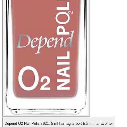
Depend O2 Nail Polish 821, 5 ml har tagits bort från mina favoriter