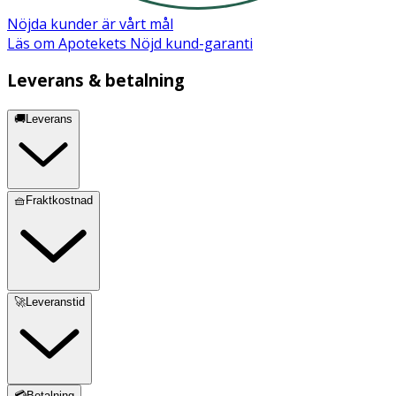
Nöjda kunder är vårt mål
Läs om Apotekets Nöjd kund-garanti
Leverans & betalning
🚚Leverans
🧺Fraktkostnad
🚀Leveranstid
💳Betalning