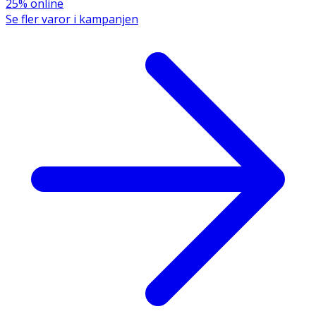
25% online
Förvaras i rumstemperatur, skyddat från ljus och utom
Se fler varor i kampanjen
räckhåll för små barn.
Innehåll
Aqua, Sodium Laureth Sulfate, Glycol Distearate, Sodium
Cocoamphoacetate, Sodium Chloride, PEG-40
Hydrogenated Castor Oil, Glycerin, Cocamide MEA,
Polyquaternium-10, PEG -14 M, Propylene Glycol,
Diazolidinyl Urea, Iodopropynyl Butylcarbamate, Benzoic
Acid, Lactic Acid, Parfum.