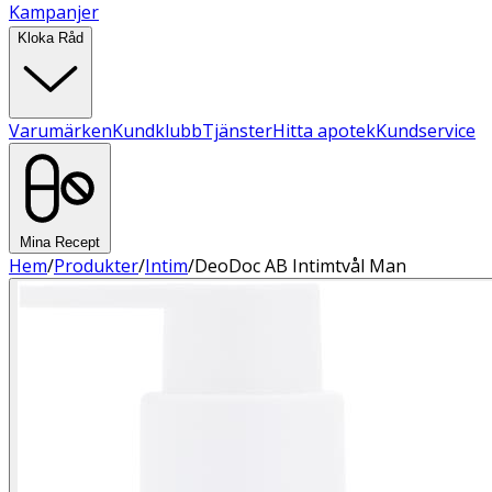
Kampanjer
Kloka Råd
Varumärken
Kundklubb
Tjänster
Hitta apotek
Kundservice
Mina Recept
Hem
/
Produkter
/
Intim
/
DeoDoc AB Intimtvål Man