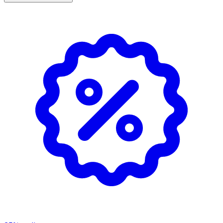
Egenskaper
· Anpassad för manligt intimområde
· Rengör utan att torka ut huden
· Mild doft av musk, marine och sandelträ
· Dermatologiskt testad
· Parabenfri och med allergenfri parfym
· Tillverkad i Sverige
Användning
· Används vid dusch.
· Applicera på fuktig hud och skölj av.
· Endast för utvärtes bruk.
Förvaring