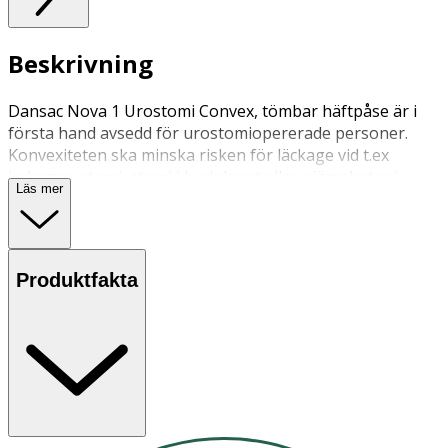
Beskrivning
Dansac Nova 1 Urostomi Convex, tömbar häftpåse är i
första hand avsedd för urostomiopererade personer.
Konvexiteten ska minska risken för läckage vid t.ex
indragen stomi, stomi i hudplanet eller ojämnheter i
Läs mer
huden.
Produktfakta