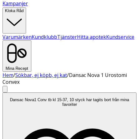
Kampanjer
Kloka Råd
Varumärken
Kundklubb
Tjänster
Hitta apotek
Kundservice
Mina Recept
Hem
/
Sökbar, ej köpb, ej kat
/
Dansac Nova 1 Urostomi
Convex
Dansac Nova1 Conv tb kl 15-37, 10 styck har tagits bort från mina
favoriter