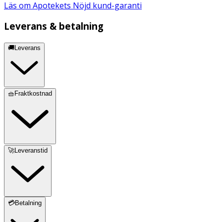
Läs om Apotekets Nöjd kund-garanti
Leverans & betalning
🚚Leverans
🧺Fraktkostnad
🚀Leveranstid
💳Betalning