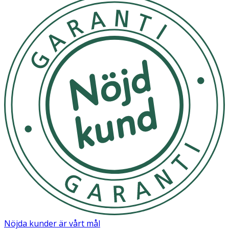
Nöjda kunder är vårt mål