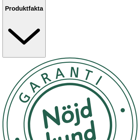
rekommendation för användning och hantering av linser.
Produktfakta
RÅD & TIPS
Var noga med hygienen. Ha alltid rena och torra
händer vid hantering av linser.
Besök optiker för ögonundersökning minst en
gång om året.
Följ alltid både tillverkarens och optikerns
anvisningar.
Sätt i linserna innan sminkning.
Använd simglasögon vid bad med linser.
Skaka av överflödig vätska på linsen för enklare
hantering och isättning.
Ta ut linserna och vila ögonen vid irritation. Om
irritationen består efter linsvila och byte av linser,
kontakta ögonläkare eller optiker.