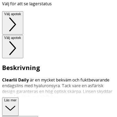
Välj för att se lagerstatus
Välj apotek
Välj apotek
Beskrivning
Clearlii Daily
är en mycket bekväm och fuktbevarande
endagslins med hyaluronsyra. Tack vare en asfärisk
design garanteras en hög optisk skärpa. Linsen skyddar
mot både UVA- och UVB-ljus.
Läs mer
Endagslinser används under en dag och ska därefter
kastas. Vi råder dig att alltid följa din optikers