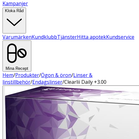
Kampanjer
Kloka Råd
Varumärken
Kundklubb
Tjänster
Hitta apotek
Kundservice
Mina Recept
Hem
/
Produkter
/
Ögon & öron
/
Linser &
linstillbehör
/
Endagslinser
/
Clearlii Daily +3.00