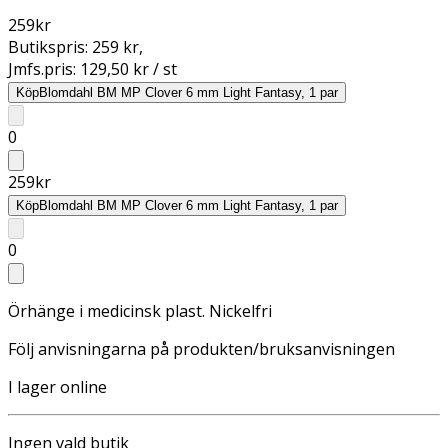
259
kr
Butikspris:
259 kr
,
Jmfs.pris:
129,50 kr / st
Köp
Blomdahl BM MP Clover 6 mm Light Fantasy, 1 par
0
259
kr
Köp
Blomdahl BM MP Clover 6 mm Light Fantasy, 1 par
0
Örhänge i medicinsk plast. Nickelfri
Följ anvisningarna på produkten/bruksanvisningen
I lager online
Ingen vald butik