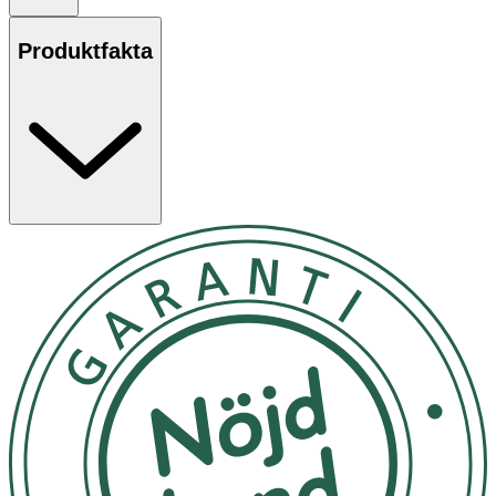
Användning
Produktfakta
Tänk på att hantera dina hudvänliga smycken varsamt,
så håller de sig fina länge. Ta av dig dina smycken när du
duschar och undvik dessutom att få smink,
hårvårdsprodukter, sprit och andra kemikalier på
smyckena. Ta av och rengör dina smycken regelbundet
med tvål och vatten, så behåller de sin lyster. För
örhängen i medicinsk plast, innebär det dessutom att
låsen sitter bättre. Örhängen i medicinsk plast är
generellt sett tåliga, men stiften, krokarna och hängena
är mjuka och behöver hanteras varsamt.
Innehåll
1 par