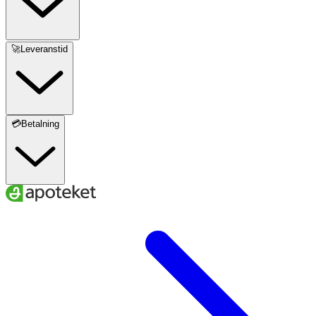
🚀Leveranstid
💳Betalning