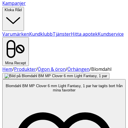
Kampanjer
Kloka Råd
Varumärken
Kundklubb
Tjänster
Hitta apotek
Kundservice
Mina Recept
Hem
/
Produkter
/
Ögon & öron
/
Örhängen
/
Blomdahl
Blomdahl BM MP Clover 6 mm Light Fantasy, 1 par har tagits bort från
mina favoriter