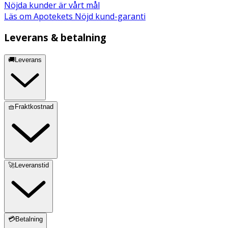
Nöjda kunder är vårt mål
Läs om Apotekets Nöjd kund-garanti
Leverans & betalning
🚚Leverans
🧺Fraktkostnad
🚀Leveranstid
💳Betalning