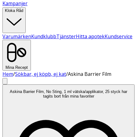
Kampanjer
Kloka Råd
Varumärken
Kundklubb
Tjänster
Hitta apotek
Kundservice
Mina Recept
Hem
/
Sökbar, ej köpb, ej kat
/
Askina Barrier Film
Askina Barrier Film, No Sting, 1 ml vätska/applikator, 25 styck har
tagits bort från mina favoriter