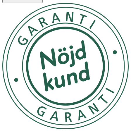
katetrar
3. Skydda nyläkt hud
och förhindra ytterliggare
nedbrytning