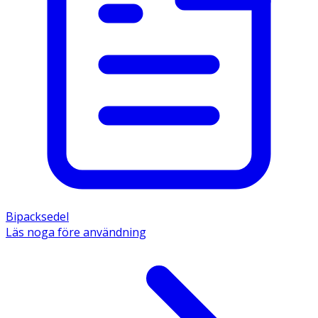
Bipacksedel
Läs noga före användning