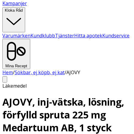
Kampanjer
Kloka Råd
Varumärken
Kundklubb
Tjänster
Hitta apotek
Kundservice
Mina Recept
Hem
/
Sökbar, ej köpb, ej kat
/
AJOVY
Läkemedel
AJOVY, inj-vätska, lösning,
förfylld spruta 225 mg
Medartuum AB, 1 styck