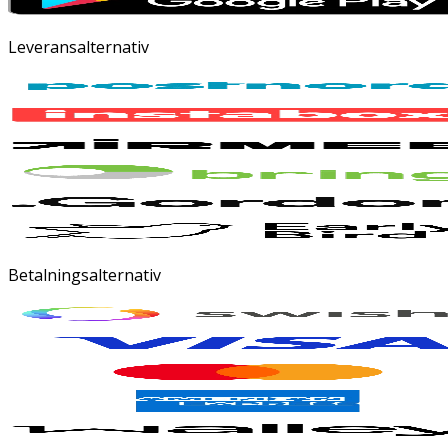
Leveransalternativ
Betalningsalternativ