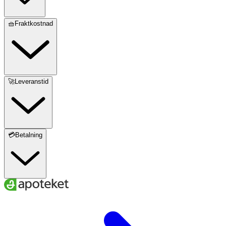
🧺Fraktkostnad
🚀Leveranstid
💳Betalning