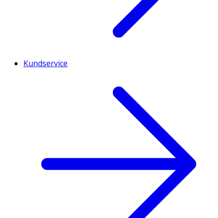
Koffein, Sötningsmedel (Sukralos), Färgämne
(Karotener), Vitamin E, Zink, Niacin, Selen, Vitamin D3,
Pantotensyra, Folsyra, Vitamin B12, Biotin.
Kundservice