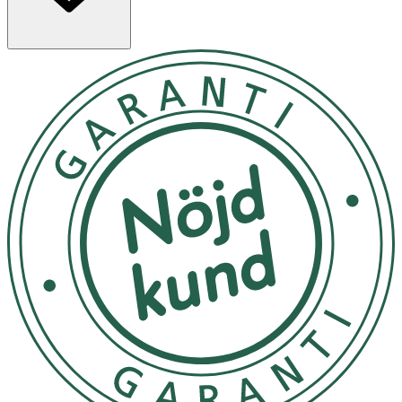
Egenskaper
· Portionspåsar (10 × 4 g) – praktiska på språng
· Tropisk smak
· Innehåller koffein
· Med utvalda vitaminer och mineraler, bl.a. zink,
niacin, vitamin D3, E, B12, biotin och folsyra
Användning
· Blanda enligt anvisning på förpackningen.
·
Max 2 portioner per dag.
Observera:
·
Hög koffeinhalt.
Rekommenderas ej för barn,
gravida eller ammande (25 mg/100 ml).
· Kosttillskott bör inte användas som alternativ till en