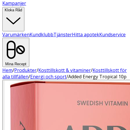
Kampanjer
Kloka Råd
Varumärken
Kundklubb
Tjänster
Hitta apotek
Kundservice
Mina Recept
Hem
/
Produkter
/
Kosttillskott & vitaminer
/
Kosttillskott för
alla tillfällen
/
Energi och sport
/
Added Energy Tropical 10p