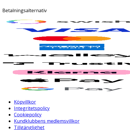
Betalningsalternativ
Köpvillkor
Integritetspolicy
Cookiepolicy
Kundklubbens medlemsvillkor
Tillgänglighet