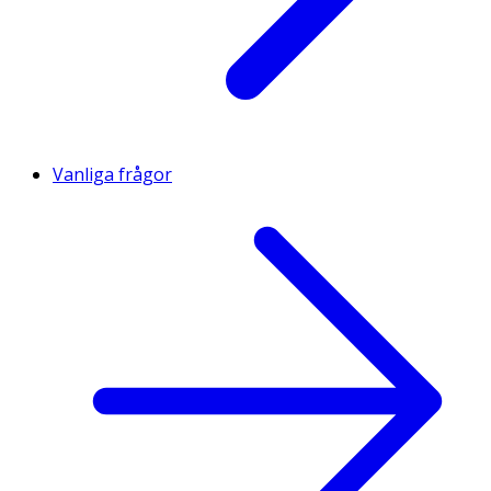
Vitamin B12
1,25 µg
0,32 µg
50/13
Zink
4,5 mg
1,13 µg
45/12
Selen
25 µg
6,25 µg
46/12
Vanliga frågor
Pantotensyra
2,4 mg
0,6 mg
40/10
Magnesium
56 mg
14 mg
15/4
* 4g pulver+400 ml vatten. ** Dagligt referensintag.
Innehåll
Dextrosmonohydrat, Surhetsreglerande medel
(Citronsyra, Äppelsyra), Magnesium, Naturliga aromer,